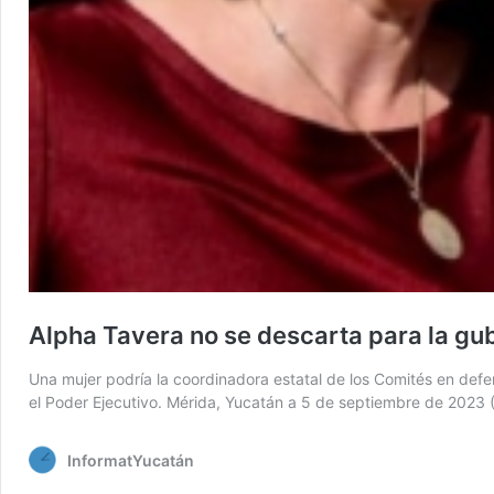
Alpha Tavera no se descarta para la gu
Una mujer podría la coordinadora estatal de los Comités en def
el Poder Ejecutivo. Mérida, Yucatán a 5 de septiembre de 2023 
InformatYucatán