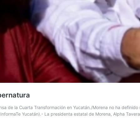
bernatura
ensa de la Cuarta Transformación en Yucatán./Morena no ha definido 
(InformaTe Yucatán).- La presidenta estatal de Morena, Alpha Tavera