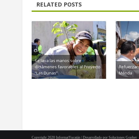
RELATED POSTS
Se lava las manos sobre
dictámenes favorables al Proyecto
Refuerzan
“Las Dunas”
Mérida
agosto 5th, 2026
agosto 
Copyright 2020 InformatYucatán | Desarrollado por
Soluciones Gopher