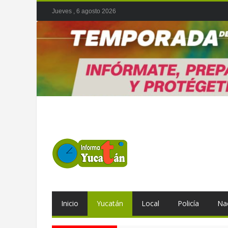
Jueves , 6 agosto 2026
Inicio
Yucatán
Local
Policía
Na