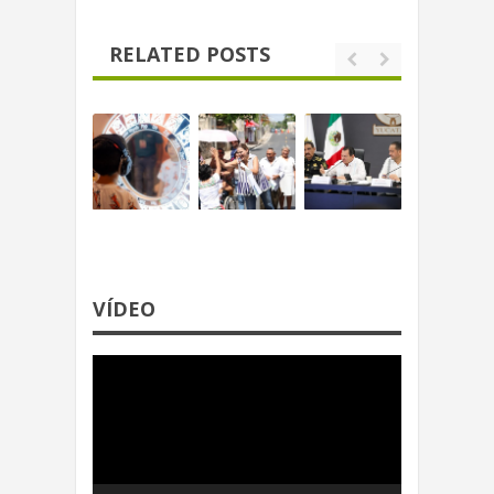
RELATED POSTS
VÍDEO
Reproductor
de
video