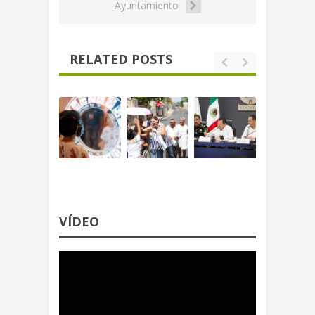
Ayuntamiento
RELATED POSTS
VÍDEO
Reproductor
de
video