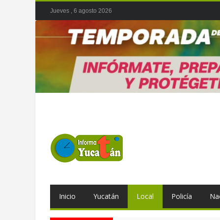
Jueves , 6 agosto 2026
Inicio
Yucatán
Local
Policía
Na