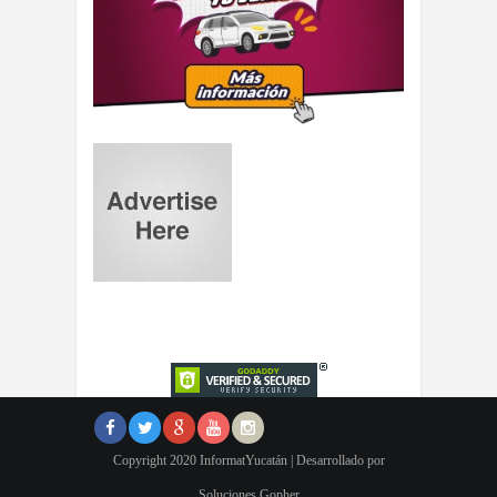
Copyright 2020 InformatYucatán | Desarrollado por
Soluciones Gopher