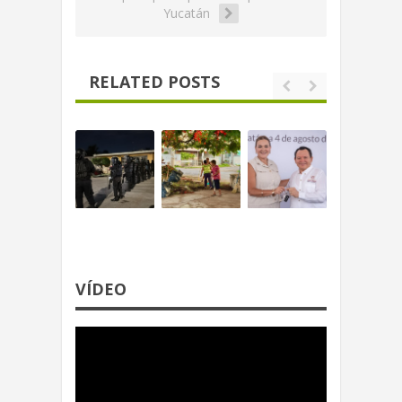
Yucatán
RELATED POSTS
VÍDEO
Reproductor
de
video