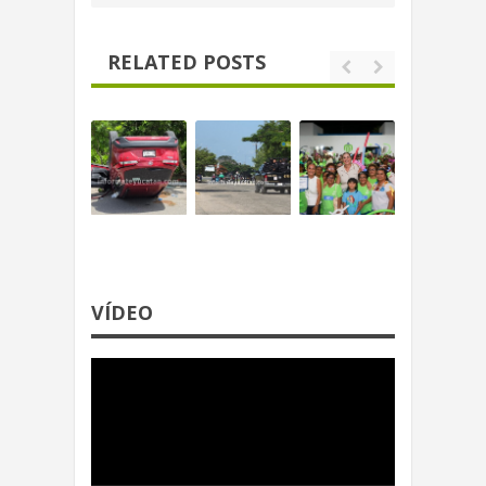
RELATED POSTS
VÍDEO
Reproductor
de
video