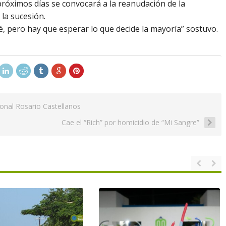
próximos días se convocará a la reanudación de la
 la sucesión.
é, pero hay que esperar lo que decide la mayoría” sostuvo.
onal Rosario Castellanos
Cae el “Rich” por homicidio de “Mi Sangre”