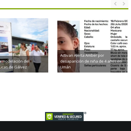
Activan Alerta Amber por
remodelación del
desaparición de niña de 4 años en
ucas de Gálvez
Umán
4th, 2026
agosto 4th, 2026