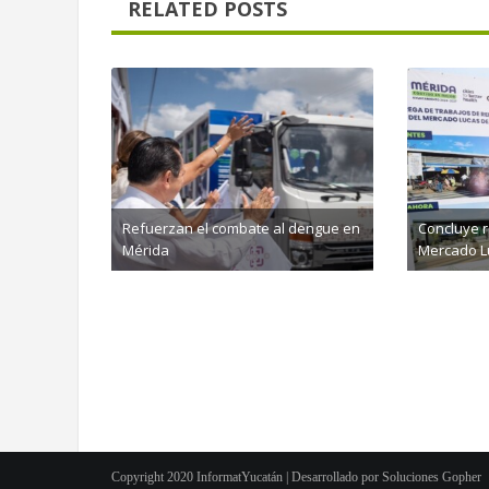
RELATED POSTS
Refuerzan el combate al dengue en
Concluye 
Mérida
Mercado L
agosto 4th, 2026
agosto 
Copyright 2020 InformatYucatán | Desarrollado por
Soluciones Gopher