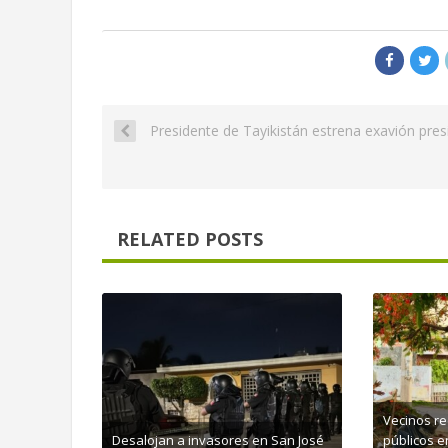
Presidente de Tayikistán estrena exavión presi
RELATED POSTS
Vecinos r
Desalojan a invasores en San José
públicos e