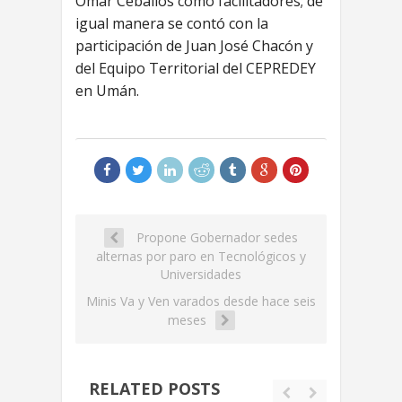
Omar Ceballos como facilitadores; de
igual manera se contó con la
participación de Juan José Chacón y
del Equipo Territorial del CEPREDEY
en Umán.
Propone Gobernador sedes
alternas por paro en Tecnológicos y
Universidades
Minis Va y Ven varados desde hace seis
meses
RELATED POSTS