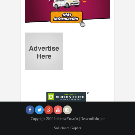
Copyright 2020 InformatYucatán | Desarrollado por
Soluciones Gopher