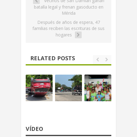
Vecinos de San Damián ganan
batalla legal y frenan gasoducto en
Mérida
Después de años de espera, 47
familias reciben las escrituras de sus
hogares
RELATED POSTS
VÍDEO