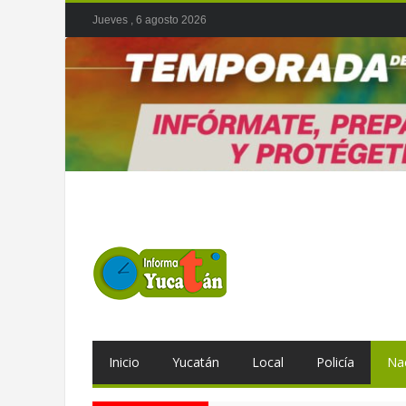
Jueves , 6 agosto 2026
Inicio
Yucatán
Local
Policía
Na