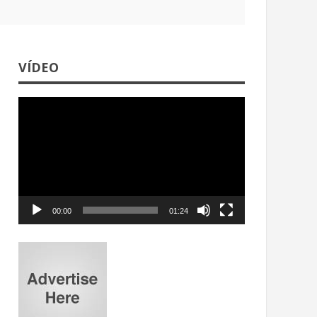
VÍDEO
Reproductor
de
video
00:00
01:24