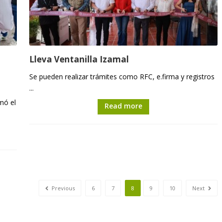
Lleva Ventanilla Izamal
Se pueden realizar trámites como RFC, e.firma y registros
...
mó el
Read more
Previous
6
7
8
9
10
Next