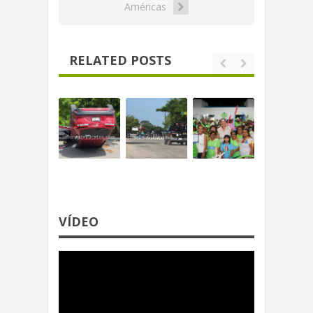
Américas
RELATED POSTS
VÍDEO
Reproductor
de
video