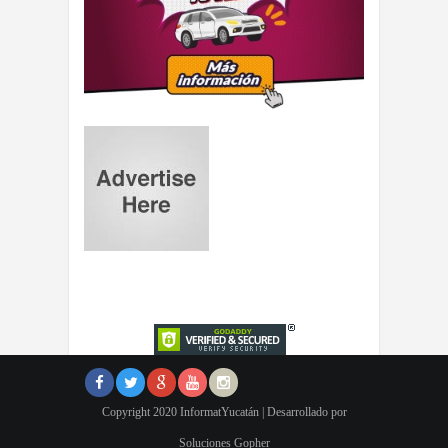
Copyright 2020 InformatYucatán | Desarrollado por
Soluciones Gopher