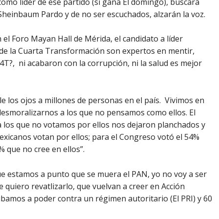
mo líder de ese partido (si gana El domingo), buscará
 Sheinbaum Pardo y de no ser escuchados, alzarán la voz.
 el Foro Mayan Hall de Mérida, el candidato a líder
 de la Cuarta Transformación son expertos en mentir,
 4T?, ni acabaron con la corrupción, ni la salud es mejor
le los ojos a millones de personas en el país. Vivimos en
 desmoralizarnos a los que no pensamos como ellos. El
a los que no votamos por ellos nos dejaron planchados y
exicanos votan por ellos; para el Congreso votó el 54%
 que no cree en ellos”.
que estamos a punto que se muera el PAN, yo no voy a ser
e quiero revatlizarlo, que vuelvan a creer en Acción
bamos a poder contra un régimen autoritario (El PRI) y 60