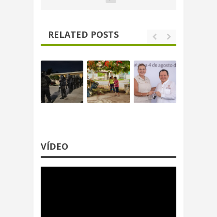
RELATED POSTS
VÍDEO
Reproductor
de
video