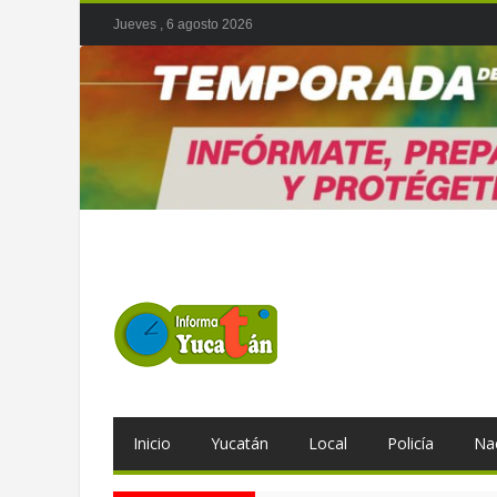
Jueves , 6 agosto 2026
Inicio
Yucatán
Local
Policía
Na