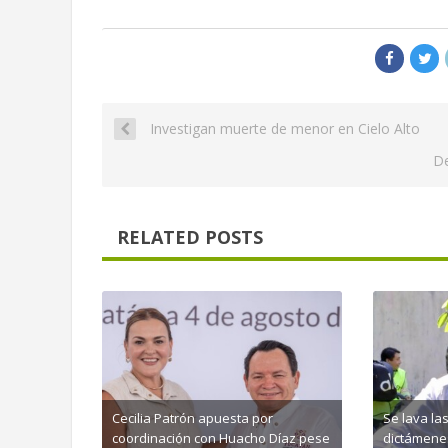
Investigan muerte de menor en Cielo Alto
De
RELATED POSTS
Cecilia Patrón apuesta por
Se lava l
coordinación con Huacho Díaz pese
dictámenes