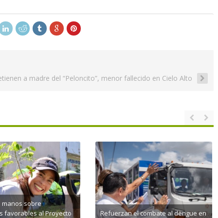
tienen a madre del “Peloncito”, menor fallecido en Cielo Alto
as manos sobre
 favorables al Proyecto
Refuerzan el combate al dengue en