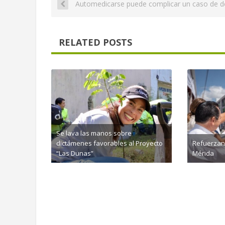
Automedicarse puede complicar un caso de 
RELATED POSTS
Se lava las manos sobre
dictámenes favorables al Proyecto
Refuerzan
“Las Dunas”
Mérida
agosto 5th, 2026
agosto 