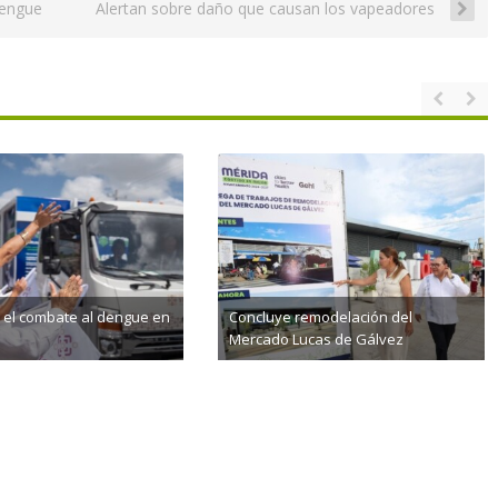
dengue
Alertan sobre daño que causan los vapeadores
 el combate al dengue en
Concluye remodelación del
Mercado Lucas de Gálvez
4th, 2026
agosto 4th, 2026