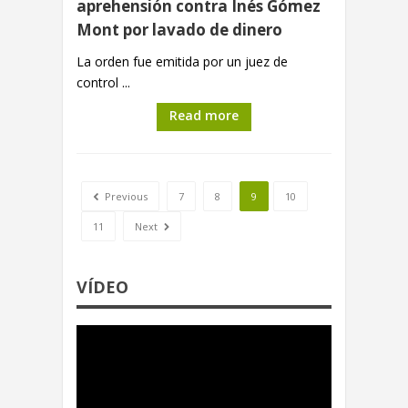
aprehensión contra Inés Gómez
Mont por lavado de dinero
La orden fue emitida por un juez de
control ...
Read more
Previous
7
8
9
10
11
Next
VÍDEO
Reproductor
de
video