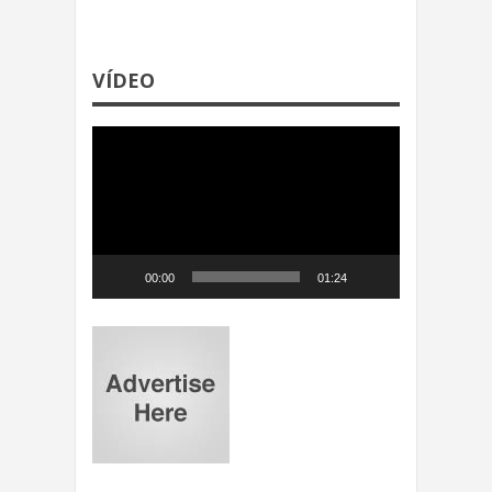
VÍDEO
Reproductor
de
video
00:00
01:24